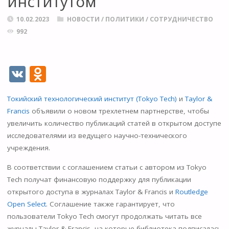
институтом
10.02.2023
НОВОСТИ
/
ПОЛИТИКИ
/
СОТРУДНИЧЕСТВО
992
V
O
K
d
Токийский технологический институт (Tokyo Tech)
и
Taylor &
n
Francis
объявили о новом трехлетнем партнерстве, чтобы
o
увеличить количество публикаций статей в открытом доступе
kl
исследователями из ведущего научно-технического
учреждения.
as
s
В соответствии с соглашением статьи с автором из Tokyo
Tech получат финансовую поддержку для публикации
ni
открытого доступа в журналах Taylor & Francis и
Routledge
ki
Open Select
. Соглашение также гарантирует, что
пользователи Tokyo Tech смогут продолжать читать все
журналы Taylor & Francis, на которые библиотека подписалась