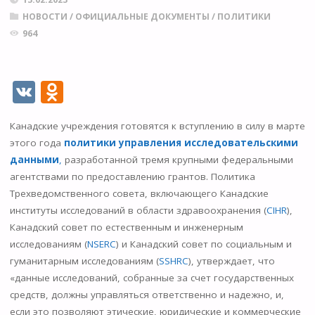
НОВОСТИ
/
ОФИЦИАЛЬНЫЕ ДОКУМЕНТЫ
/
ПОЛИТИКИ
964
V
O
K
d
Канадские учреждения готовятся к вступлению в силу в марте
n
этого года
политики управления исследовательскими
o
данными
,
разработанной тремя крупными федеральными
kl
агентствами по предоставлению грантов. Политика
Трехведомственного совета, включающего Канадские
as
институты исследований в области здравоохранения (
CIHR
),
s
Канадский совет по естественным и инженерным
ni
исследованиям (
NSERC
) и Канадский совет по социальным и
гуманитарным исследованиям (
SSHRC
), утверждает, что
ki
«данные исследований, собранные за счет государственных
средств, должны управляться ответственно и надежно, и,
если это позволяют этические, юридические и коммерческие