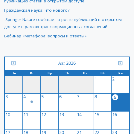
публикацию статей в открытом доступе
Гражданская наука: что нового?
Springer Nature сообщает о росте публикаций в открытом
доступе в рамках трансформационных соглашений
Вебинар «Метафора: вопросы и ответы»
Авг 2026
Пн
Вт
Ср
Чт
Пт
Сб
Вск
1
2
3
4
5
6
7
8
9
10
11
12
13
14
15
16
17
18
19
20
21
22
23