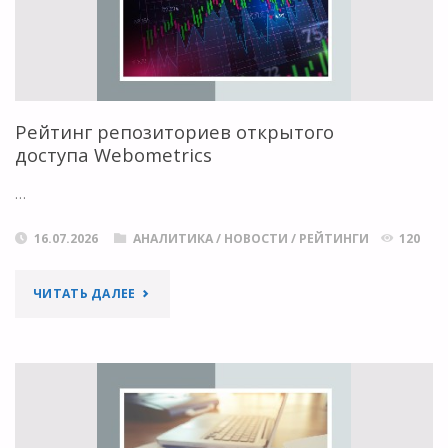
В
СФЕРЕ
НАУКИ
Рейтинг репозиториев открытого
доступа Webometrics
ГРОЗЯТ
…
ОСТАВИТЬ
16.07.2026
АНАЛИТИКА
/
НОВОСТИ
/
РЕЙТИНГИ
120
РАЗВИВАЮЩИЕСЯ
СТРАНЫ
"РЕЙТИНГ
ЧИТАТЬ ДАЛЕЕ
ПОЗАДИ"
РЕПОЗИТОРИЕВ
ОТКРЫТОГО
ДОСТУПА