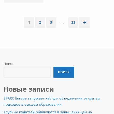
ЛИ
БОЛЬШЕ
1
2
3
…
22
—
Пагинация
ЗНАЧИТ
записей
ЛУЧШЕ?
ПАРАДОКС
Поиск
200
ПОИСК
МИЛЛИОНОВ
Новые записи
ЗАПИСЕЙ
В
SPARC Europe запускает хаб для объединения открытых
подходов в высшем образовании
ОТКРЫТОМ
Крупные издатели обвиняются в завышении цен на