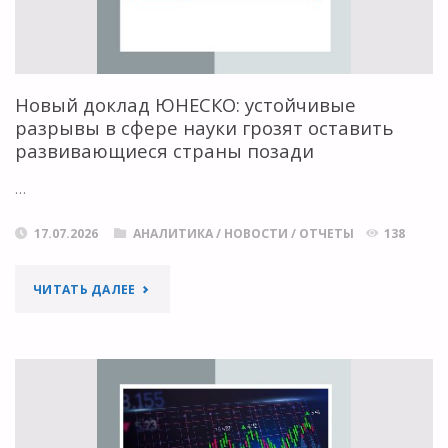
ПУБЛИКАЦИЙ
В
ОТКРЫТОМ
Новый доклад ЮНЕСКО: устойчивые
разрывы в сфере науки грозят оставить
ДОСТУПЕ
развивающиеся страны позади
В
…
РАМКАХ
17.07.2026
АНАЛИТИКА
/
НОВОСТИ
/
ОТЧЕТЫ
138
ТРАНСФОРМАЦИОННЫХ
"НОВЫЙ
ЧИТАТЬ ДАЛЕЕ
СОГЛАШЕНИЙ"
ДОКЛАД
ЮНЕСКО:
УСТОЙЧИВЫЕ
РАЗРЫВЫ