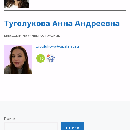
Туголукова Анна Андреевна
младший научный сотрудник
tugolukova@spsl.nsc.ru
Поиск
ПОИСК