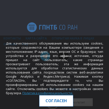
КОНТАКТЫ
КАРТА САЙТА
ОТКРЫТАЯ НАУКА В ЛИЦАХ
Для качественного обслуживания мы используем cookies,
ОТЗЫВЫ
FAQ
которые сохраняются на Вашем компьютере (сведения о
местоположении; IP-адрес; язык, версия ОС и браузера; тип
устройства и разрешение его экрана; источник, откуда
пришел на сайт пользователь; какие страницы
просматривает пользователь; эта же информация
используется для обработки статистических данных
использования сайта посредством систем веб-аналитики
©2022 Библиотека для открытой науки. Фото предоставлено
Google Analytics и Яндекс.Метрика). Нажимая кнопку
Екатериной Шевченко
«СОГЛАСЕН», Вы подтверждаете то, что Вы
проинформированы об использовании cookies на нашем
сайте. Отключить cookies Вы можете в настройках своего
POWERED BY
SEPTERA
&
WORDPRESS.
браузера.
Политика конфиденциальности
.
СОГЛАСЕН