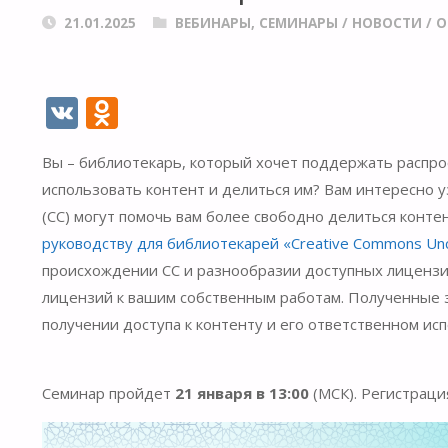
21.01.2025
ВЕБИНАРЫ, СЕМИНАРЫ
/
НОВОСТИ
/
О
V
O
K
d
Вы – библиотекарь, который хочет поддержать распро
n
использовать контент и делиться им? Вам интересно уз
o
(CC) могут помочь вам более свободно делиться конте
kl
руководству для библиотекарей «Creative Commons Un
as
происхождении CC и разнообразии доступных лицензи
s
лицензий к вашим собственным работам. Полученные 
получении доступа к контенту и его ответственном ис
ni
ki
Семинар пройдет
21 января в 13:00
(МСК). Регистраци