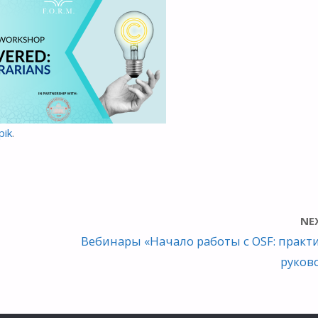
pik
.
NE
Вебинары «Начало работы с OSF: практ
руков