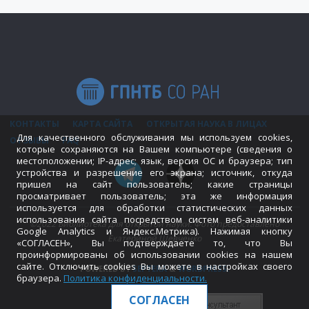
КОНТАКТЫ
КАРТА САЙТА
ОТКРЫТАЯ НАУКА В ЛИЦАХ
Для качественного обслуживания мы используем cookies,
ОТЗЫВЫ
FAQ
которые сохраняются на Вашем компьютере (сведения о
местоположении; IP-адрес; язык, версия ОС и браузера; тип
устройства и разрешение его экрана; источник, откуда
пришел на сайт пользователь; какие страницы
просматривает пользователь; эта же информация
используется для обработки статистических данных
использования сайта посредством систем веб-аналитики
©2022 Библиотека для открытой науки. Фото предоставлено
Google Analytics и Яндекс.Метрика). Нажимая кнопку
Екатериной Шевченко
«СОГЛАСЕН», Вы подтверждаете то, что Вы
проинформированы об использовании cookies на нашем
сайте. Отключить cookies Вы можете в настройках своего
POWERED BY
SEPTERA
&
WORDPRESS.
браузера.
Политика конфиденциальности
.
СОГЛАСЕН