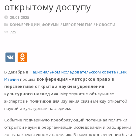
открытому доступу
20.01.2025
КОНФЕРЕНЦИИ, ФОРУМЫ
/
МЕРОПРИЯТИЯ
/
НОВОСТИ
725
V
O
K
d
В декабре в
Национальном исследовательском совете (CNR)
n
Италии
прошла
конференция «Авторское право в
o
перспективе открытой науки и укрепления
kl
культурного наследия»
. Мероприятие объединило
экспертов и политиков для изучения связи между открытой
as
наукой и культурным наследием.
s
Событие подчеркнуло преобразующий потенциал политики
ni
открытой науки в реорганизации исследований и расширении
ki
доступа к культурному наследию. В рамках конференции были