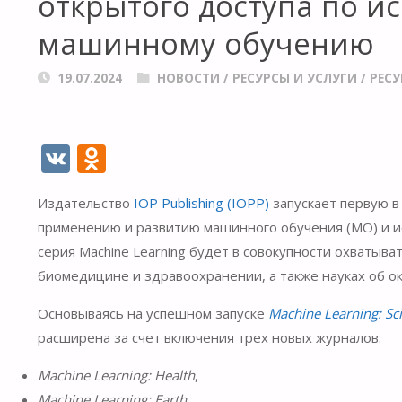
открытого доступа по и
машинному обучению
19.07.2024
НОВОСТИ
/
РЕСУРСЫ И УСЛУГИ
/
РЕС
V
O
K
d
Издательство
IOP Publishing (IOPP)
запускает первую в
n
применению и развитию машинного обучения (МО) и ис
o
серия Machine Learning будет в совокупности охватыв
kl
биомедицине и здравоохранении, а также науках об 
as
Основываясь на успешном запуске
Machine Learning: Sc
s
расширена за счет включения трех новых журналов:
ni
Machine Learning: Health
,
ki
Machine Learning: Earth
,