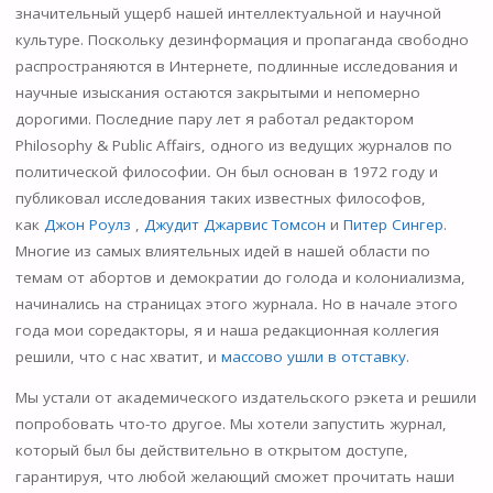
значительный ущерб нашей интеллектуальной и научной
культуре. Поскольку дезинформация и пропаганда свободно
распространяются в Интернете, подлинные исследования и
научные изыскания остаются закрытыми и непомерно
дорогими. Последние пару лет я работал редактором
Philosophy & Public Affairs, одного из ведущих журналов по
политической философии
.
Он был основан в 1972 году и
публиковал исследования таких известных философов,
как
Джон Роулз
,
Джудит Джарвис Томсон
и
Питер Сингер
.
Многие из самых влиятельных идей в нашей области по
темам от абортов и демократии до голода и колониализма,
начинались на страницах этого журнала
.
Но в начале этого
года мои соредакторы, я и наша редакционная коллегия
решили, что с нас хватит, и
массово ушли в отставку
.
Мы устали от академического издательского рэкета и решили
попробовать что-то другое. Мы хотели запустить журнал,
который был бы действительно в открытом доступе,
гарантируя, что любой желающий сможет прочитать наши