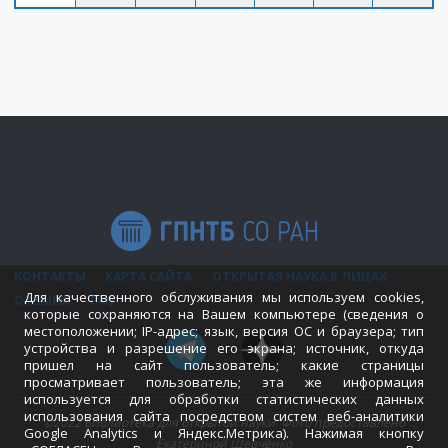
КОНТАКТЫ
КАРТА САЙТА
ОТКРЫТАЯ НАУКА В ЛИЦАХ
Для качественного обслуживания мы используем cookies,
ОТЗЫВЫ
FAQ
которые сохраняются на Вашем компьютере (сведения о
местоположении; IP-адрес; язык, версия ОС и браузера; тип
устройства и разрешение его экрана; источник, откуда
пришел на сайт пользователь; какие страницы
просматривает пользователь; эта же информация
используется для обработки статистических данных
использования сайта посредством систем веб-аналитики
©2022 Библиотека для открытой науки. Фото предоставлено
Google Analytics и Яндекс.Метрика). Нажимая кнопку
Екатериной Шевченко