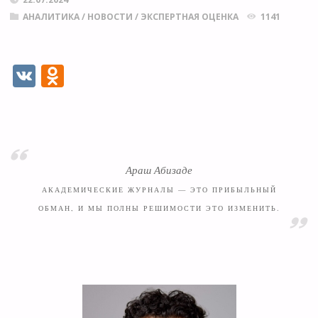
АНАЛИТИКА
/
НОВОСТИ
/
ЭКСПЕРТНАЯ ОЦЕНКА
1141
V
O
K
d
n
o
kl
Араш Абизаде
as
АКАДЕМИЧЕСКИЕ ЖУРНАЛЫ — ЭТО ПРИБЫЛЬНЫЙ
s
ОБМАН, И МЫ ПОЛНЫ РЕШИМОСТИ ЭТО ИЗМЕНИТЬ.
ni
ki