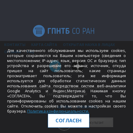
КОНТАКТЫ
КАРТА САЙТА
ОТКРЫТАЯ НАУКА В ЛИЦАХ
Для качественного обслуживания мы используем cookies,
ОТЗЫВЫ
FAQ
которые сохраняются на Вашем компьютере (сведения о
местоположении; IP-адрес; язык, версия ОС и браузера; тип
устройства и разрешение его экрана; источник, откуда
пришел на сайт пользователь; какие страницы
просматривает пользователь; эта же информация
используется для обработки статистических данных
использования сайта посредством систем веб-аналитики
©2022 Библиотека для открытой науки. Фото предоставлено
Google Analytics и Яндекс.Метрика). Нажимая кнопку
Екатериной Шевченко
«СОГЛАСЕН», Вы подтверждаете то, что Вы
проинформированы об использовании cookies на нашем
сайте. Отключить cookies Вы можете в настройках своего
POWERED BY
SEPTERA
&
WORDPRESS.
браузера.
Политика конфиденциальности
.
СОГЛАСЕН