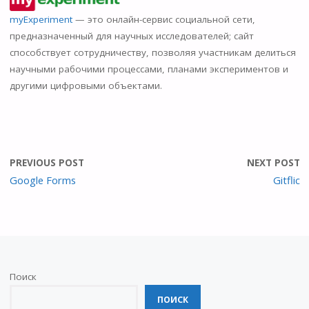
n
myExperiment
— это онлайн-сервис социальной сети,
o
предназначенный для научных исследователей; сайт
kl
способствует сотрудничеству, позволяя участникам делиться
as
научными рабочими процессами, планами экспериментов и
другими цифровыми объектами.
s
ni
ki
PREVIOUS POST
NEXT POST
Google Forms
Gitflic
Поиск
ПОИСК