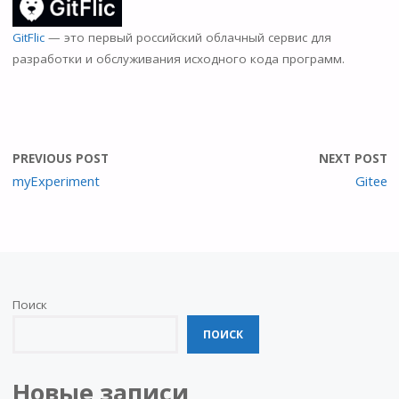
n
o
GitFlic
— это первый российский облачный сервис для
kl
разработки и обслуживания исходного кода программ.
as
s
ni
PREVIOUS POST
NEXT POST
ki
myExperiment
Gitee
Поиск
ПОИСК
Новые записи