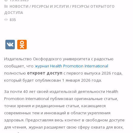
НОВОСТИ
/
РЕСУРСЫ И УСЛУГИ
/
РЕСУРСЫ ОТКРЫТОГО
ДОСТУПА
835
V
O
K
d
Издательство Оксфордского университета с радостью
n
сообщает, что
журнал Health Promotion International
o
полностью
откроет доступ
с первого выпуска 2026 года,
kl
который будет опубликован 1 января 2026 года.
as
За почти 40 лет своей издательской деятельности Health
s
Promotion International публиковал оригинальные статьи,
точки зрения и редакционные статьи, касающиеся
ni
современных тем и инноваций в области укрепления
ki
здоровья. Предоставляя весь контент в свободном доступе
для чтения, журнал расширяет свою сферу охвата для всех,