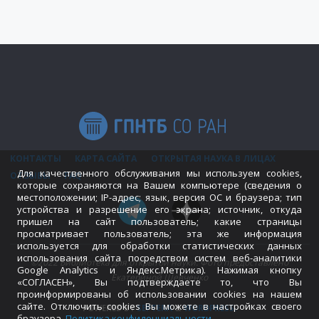
КОНТАКТЫ
КАРТА САЙТА
ОТКРЫТАЯ НАУКА В ЛИЦАХ
Для качественного обслуживания мы используем cookies,
ОТЗЫВЫ
FAQ
которые сохраняются на Вашем компьютере (сведения о
местоположении; IP-адрес; язык, версия ОС и браузера; тип
устройства и разрешение его экрана; источник, откуда
пришел на сайт пользователь; какие страницы
просматривает пользователь; эта же информация
используется для обработки статистических данных
использования сайта посредством систем веб-аналитики
©2022 Библиотека для открытой науки. Фото предоставлено
Google Analytics и Яндекс.Метрика). Нажимая кнопку
Екатериной Шевченко
«СОГЛАСЕН», Вы подтверждаете то, что Вы
проинформированы об использовании cookies на нашем
сайте. Отключить cookies Вы можете в настройках своего
POWERED BY
SEPTERA
&
WORDPRESS.
браузера.
Политика конфиденциальности
.