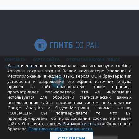
КОНТАКТЫ
КАРТА САЙТА
ОТКРЫТАЯ НАУКА В ЛИЦАХ
Для качественного обслуживания мы используем cookies,
ОТЗЫВЫ
FAQ
которые сохраняются на Вашем компьютере (сведения о
местоположении; IP-адрес; язык, версия ОС и браузера; тип
устройства и разрешение его экрана; источник, откуда
пришел на сайт пользователь; какие страницы
просматривает пользователь; эта же информация
используется для обработки статистических данных
использования сайта посредством систем веб-аналитики
©2022 Библиотека для открытой науки. Фото предоставлено
Google Analytics и Яндекс.Метрика). Нажимая кнопку
Екатериной Шевченко
«СОГЛАСЕН», Вы подтверждаете то, что Вы
проинформированы об использовании cookies на нашем
сайте. Отключить cookies Вы можете в настройках своего
POWERED BY
SEPTERA
&
WORDPRESS.
браузера.
Политика конфиденциальности
.
СОГЛАСЕН