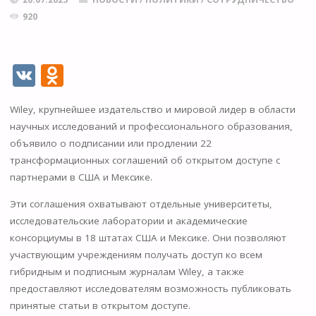
920
V
O
K
d
Wiley, крупнейшее издательство и мировой лидер в области
n
научных исследований и профессионального образования,
o
объявило о подписании или продлении 22
kl
трансформационных соглашений об открытом доступе с
партнерами в США и Мексике.
as
s
Эти соглашения охватывают отдельные университеты,
исследовательские лаборатории и академические
ni
консорциумы в 18 штатах США и Мексике. Они позволяют
ki
участвующим учреждениям получать доступ ко всем
гибридным и подписным журналам Wiley, а также
предоставляют исследователям возможность публиковать
принятые статьи в открытом доступе.