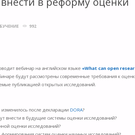
ивнести в реформу оценки
БУЧЕНИЕ
992
водит вебинар на английском языке
«What can open resear
ебинаре будут рассмотрены современные требования к оценк
емые публикацией открытых исследований.
о изменилось после декларации
DORA
?
гут внести в будущие системы оценки исследований?
енной оценки исследований?
 формирования систем оценки научных исследований?