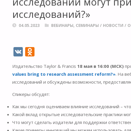
исследований могут пр
исследований?»
04.05.2023
ВЕБИНАРЫ, СЕМИНАРЫ
/
НОВОСТИ
/
О
V
O
K
d
Издательство Taylor & Francis
18 мая в 16:00 (МСК)
про
n
values bring to research assessment reform?»
. На в
o
исследований и обсуждены возможности, предоставля
kl
Спикеры обсудят:
as
s
Как мы сегодня оцениваем влияние исследований – чт
ni
Какой вклад открытые исследовательские практики мо
Что могут сделать издатели для поддержки ответств
ki
Какие примеры инноваций мы можем использовать для