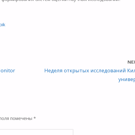
pik
NE
onitor
Неделя открытых исследований Ки
униве
поля помечены
*