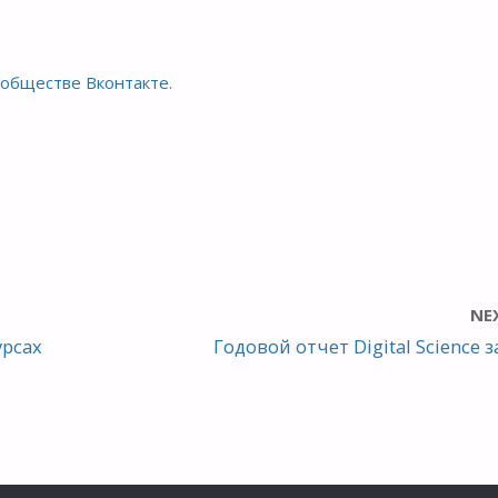
ообществе Вконтакте
.
NE
урсах
Годовой отчет Digital Science за