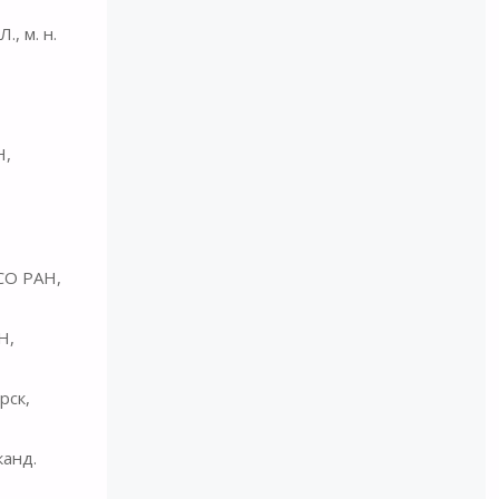
., м. н.
Н,
 СО РАН,
Н,
рск,
канд.