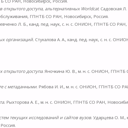
Б СО РАН, Новосибирск, Россия.
открытого доступа, альтернативных Worldcat
. Садовская Л. Л
бслуживания, ГПНТБ СО РАН, Новосибирск, Россия.
вченко Л. Б., канд. пед. наук, с. н. с. ОНИОН, ГПНТБ СО РАН,
ых организаций.
Стукалова А. А., канд. пед. наук, с. н. с. ОНИО
 открытого доступа
. Яночкина Ю. В., м. н. с. ОНИОН, ГПНТБ
те с метаданными
. Рябова И. И., м. н. с. ОНИОН, ГПНТБ СО РА
та.
Рыхторова А. Е., м. н. с. ОНИОН, ГПНТБ СО РАН, Новосиби
ем текущих исследований и сайтов вузов
. Ударцева О. М., 
 Россия.