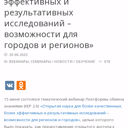
эффективных и
результативных
исследований –
возможности для
городов и регионов»
20.06.2023
ВЕБИНАРЫ, СЕМИНАРЫ
/
НОВОСТИ
/
ОБУЧЕНИЕ
978
V
O
K
d
​15 июня состоялся тематический вебинар Платформы обмена
n
знаниями (KEP 2.0)
«Открытая наука для более качественных,
o
более эффективных и результативных исследований –
kl
возможности для регионов и городов»
, целью которого
было показать, как предоставление открытого доступа к