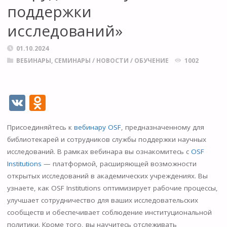
поддержки
исследований»
01.10.2024
ВЕБИНАРЫ, СЕМИНАРЫ
/
НОВОСТИ
/
ОБУЧЕНИЕ
1002
V
O
K
d
Присоединяйтесь к
вебинару OSF
, предназначенному для
n
библиотекарей и сотрудников службы поддержки научных
o
исследований. В рамках вебинара вы ознакомитесь с
OSF
kl
Institutions
— платформой, расширяющей возможности
открытых исследований в академических учреждениях. Вы
as
узнаете, как OSF Institutions оптимизирует рабочие процессы,
s
улучшает сотрудничество для ваших исследовательских
ni
сообществ и обеспечивает соблюдение институциональной
политики. Кроме того, вы научитесь отслеживать