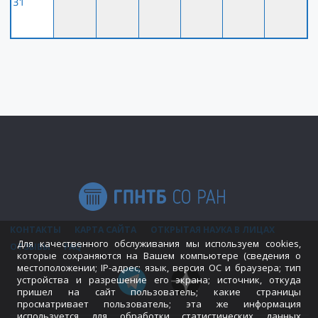
31
КОНТАКТЫ
КАРТА САЙТА
ОТКРЫТАЯ НАУКА В ЛИЦАХ
Для качественного обслуживания мы используем cookies,
ОТЗЫВЫ
FAQ
которые сохраняются на Вашем компьютере (сведения о
местоположении; IP-адрес; язык, версия ОС и браузера; тип
устройства и разрешение его экрана; источник, откуда
пришел на сайт пользователь; какие страницы
просматривает пользователь; эта же информация
используется для обработки статистических данных