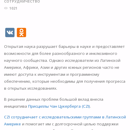
СОТРУДНИЧЕСТВО
1021
V
O
K
d
Открытая наука разрушает барьеры в науке и предоставляет
n
возможности для более разнообразного и инклюзивного
o
научного сообщества. Однако исследователи из Латинской
kl
Америки, Африки, Азии и других южных регионов часто не
имеют доступа к инструментам и программному
as
обеспечению, которые необходимы для получения прогресса
s
в открытых исследованиях.
ni
В решении данных проблем большой вклад внесла
ki
инициатива
Присциллы Чан Цукерберга (CZI)
.
CZI сотрудничает с исследовательскими группами в Латинской
Америке
и помогает им с долгосрочной целью поддержки