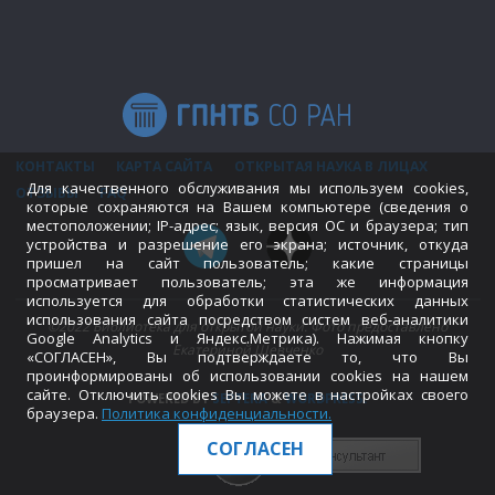
КОНТАКТЫ
КАРТА САЙТА
ОТКРЫТАЯ НАУКА В ЛИЦАХ
Для качественного обслуживания мы используем cookies,
ОТЗЫВЫ
FAQ
которые сохраняются на Вашем компьютере (сведения о
местоположении; IP-адрес; язык, версия ОС и браузера; тип
устройства и разрешение его экрана; источник, откуда
пришел на сайт пользователь; какие страницы
просматривает пользователь; эта же информация
используется для обработки статистических данных
использования сайта посредством систем веб-аналитики
©2022 Библиотека для открытой науки. Фото предоставлено
Google Analytics и Яндекс.Метрика). Нажимая кнопку
Екатериной Шевченко
«СОГЛАСЕН», Вы подтверждаете то, что Вы
проинформированы об использовании cookies на нашем
сайте. Отключить cookies Вы можете в настройках своего
POWERED BY
SEPTERA
&
WORDPRESS.
браузера.
Политика конфиденциальности
.
СОГЛАСЕН