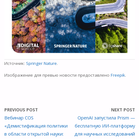
Источник:
Springer Nature
.
Изображение для превью новости предоставлено
Freepik
.
PREVIOUS POST
NEXT POST
Вебинар COS
OpenAI запустила Prism —
«Демистификация политики
бесплатную ИИ-платформу
в области открытой науки:
для научных исследований