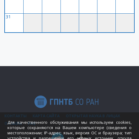
31
КОНТАКТЫ
КАРТА САЙТА
ОТКРЫТАЯ НАУКА В ЛИЦАХ
Для качественного обслуживания мы используем cookies,
ОТЗЫВЫ
FAQ
которые сохраняются на Вашем компьютере (сведения о
местоположении; IP-адрес; язык, версия ОС и браузера; тип
устройства и разрешение его экрана; источник, откуда