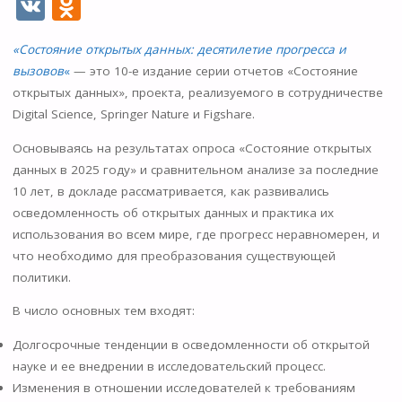
V
O
K
d
«Состояние открытых данных: десятилетие прогресса и
n
вызовов
«
— это 10-е издание серии отчетов «Состояние
o
открытых данных», проекта, реализуемого в сотрудничестве
kl
Digital Science, Springer Nature и Figshare.
as
Основываясь на результатах опроса «Состояние открытых
s
данных в 2025 году» и сравнительном анализе за последние
10 лет, в докладе рассматривается, как развивались
ni
осведомленность об открытых данных и практика их
ki
использования во всем мире, где прогресс неравномерен, и
что необходимо для преобразования существующей
политики.
В число основных тем входят:
Долгосрочные тенденции в осведомленности об открытой
науке и ее внедрении в исследовательский процесс.
Изменения в отношении исследователей к требованиям