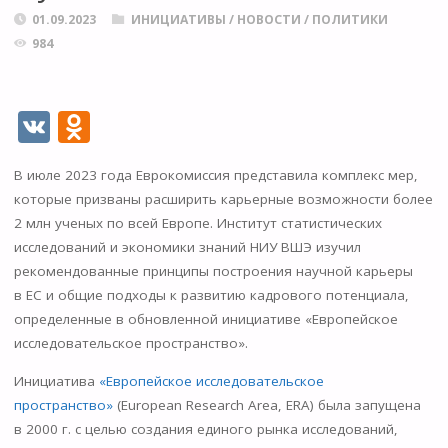
01.09.2023
ИНИЦИАТИВЫ
/
НОВОСТИ
/
ПОЛИТИКИ
984
V
O
K
d
В июле 2023 года Еврокомиссия представила комплекс мер,
n
которые призваны расширить карьерные возможности более
o
2 млн ученых по всей Европе. Институт статистических
kl
исследований и экономики знаний НИУ ВШЭ изучил
рекомендованные принципы построения научной карьеры
as
в ЕС и общие подходы к развитию кадрового потенциала,
s
определенные в обновленной инициативе «Европейское
ni
исследовательское пространство».
ki
Инициатива
«Европейское исследовательское
пространство»
(European Research Area, ERA) была запущена
в 2000 г. с целью создания единого рынка исследований,