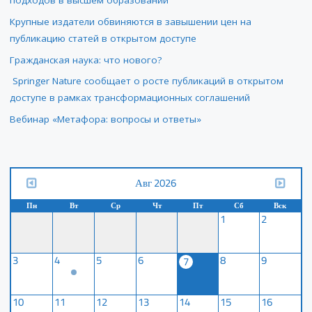
подходов в высшем образовании
Крупные издатели обвиняются в завышении цен на
публикацию статей в открытом доступе
Гражданская наука: что нового?
Springer Nature сообщает о росте публикаций в открытом
доступе в рамках трансформационных соглашений
Вебинар «Метафора: вопросы и ответы»
Авг 2026
Пн
Вт
Ср
Чт
Пт
Сб
Вск
1
2
3
4
5
6
8
9
7
10
11
12
13
14
15
16