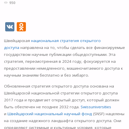
950
V
O
K
d
Швейцарская
национальная стратегия открытого
n
доступа
направлена ​​на то, чтобы сделать все финансируемые
o
государством научные публикации общедоступными. Эта
kl
стратегия, пересмотренная в 2024 году, фокусируется на
предоставлении немедленного, машиночитаемого доступа к
as
научным знаниям бесплатно и без эмбарго.
s
Обновленная стратегия открытого доступа основана на
ni
Швейцарской национальной стратегии открытого доступа
ki
2017 года и продвигает открытый доступ, который должен
быть обеспечен не позднее 2032 года.
Swissuniversities
и
Швейцарский национальный научный фонд
(SNSF) нацелены
на создание надежного ландшафта открытого доступа. Они
определяют системные и культурные условия, которые