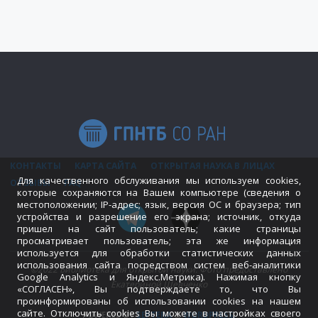
КОНТАКТЫ
КАРТА САЙТА
ОТКРЫТАЯ НАУКА В ЛИЦАХ
Для качественного обслуживания мы используем cookies,
ОТЗЫВЫ
FAQ
которые сохраняются на Вашем компьютере (сведения о
местоположении; IP-адрес; язык, версия ОС и браузера; тип
устройства и разрешение его экрана; источник, откуда
пришел на сайт пользователь; какие страницы
просматривает пользователь; эта же информация
используется для обработки статистических данных
использования сайта посредством систем веб-аналитики
©2022 Библиотека для открытой науки. Фото предоставлено
Google Analytics и Яндекс.Метрика). Нажимая кнопку
Екатериной Шевченко
«СОГЛАСЕН», Вы подтверждаете то, что Вы
проинформированы об использовании cookies на нашем
сайте. Отключить cookies Вы можете в настройках своего
POWERED BY
SEPTERA
&
WORDPRESS.