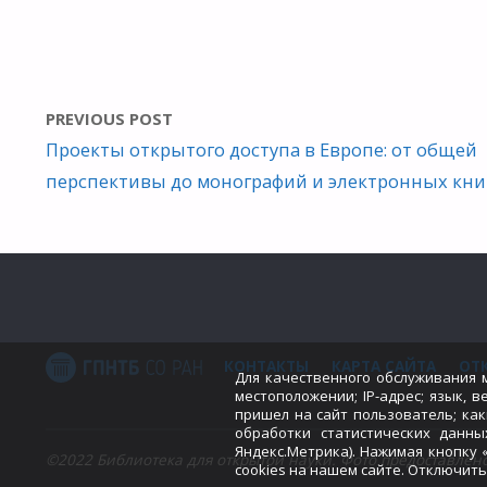
PREVIOUS POST
Проекты открытого доступа в Европе: от общей
перспективы до монографий и электронных кни
КОНТАКТЫ
КАРТА САЙТА
ОТ
Для качественного обслуживания 
местоположении; IP-адрес; язык, в
пришел на сайт пользователь; ка
обработки статистических данны
Яндекс.Метрика). Нажимая кнопку
©2022 Библиотека для открытой науки. Фото предоставле
cookies на нашем сайте. Отключить