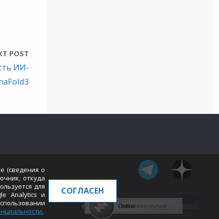
XT POST
сть ИИ-
haFold3
е (сведения о
точник, откуда
ользуется для
СОГЛАСЕН
e Analytics и
использовании
POWERED BY
SEPTERA
&
WORDPRESS.
енциальности
.