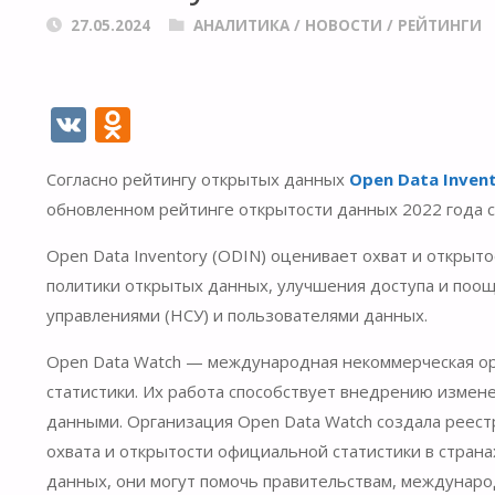
27.05.2024
АНАЛИТИКА
/
НОВОСТИ
/
РЕЙТИНГИ
V
O
K
d
Согласно рейтингу открытых данных
Open Data Inven
n
обновленном рейтинге открытости данных 2022 года с
o
kl
Open Data Inventory (ODIN) оценивает охват и откры
политики открытых данных, улучшения доступа и поо
as
управлениями (НСУ) и пользователями данных.
s
ni
Open Data Watch — международная некоммерческая ор
статистики. Их работа способствует внедрению измен
ki
данными. Организация Open Data Watch создала реес
охвата и открытости официальной статистики в страна
данных, они могут помочь правительствам, междунар