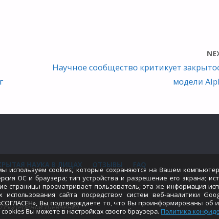
NE
Научное сообщество критикует закрыто
г
модели Alp
КРЫТАЯ НАУКА В ЛИЦАХ
ОТЗЫВЫ
FAQ
мы используем cookies, которые сохраняются на Вашем компьютер
ерсия ОС и браузера; тип устройства и разрешение его экрана; ис
кие страницы просматривает пользователь; эта же информация исп
х использования сайта посредством систем веб-аналитики Googl
 «СОГЛАСЕН», Вы подтверждаете то, что Вы проинформированы об 
но Екатериной Шевченко
 cookies Вы можете в настройках своего браузера.
Политика конфид