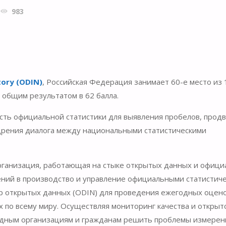
983
tory (ODIN)
, Российская Федерация занимает 60-е место из 
 общим результатом в 62 балла.
тость официальной статистики для выявления пробелов, прод
щрения диалога между национальными статистическими
ганизация, работающая на стыке открытых данных и офици
ений в производство и управление официальными статистич
тр открытых данных (ODIN) для проведения ежегодных оцен
х по всему миру. Осуществляя мониторинг качества и открыт
одным организациям и гражданам решить проблемы измерен