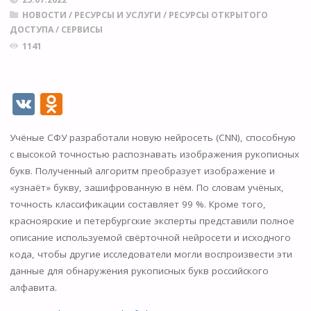
НОВОСТИ
/
РЕСУРСЫ И УСЛУГИ
/
РЕСУРСЫ ОТКРЫТОГО
ДОСТУПА
/
СЕРВИСЫ
1141
V
O
K
d
Учёные СФУ разработали новую нейросеть (CNN), способную
n
с высокой точностью распознавать изображения рукописных
o
букв. Полученный алгоритм преобразует изображение и
kl
«узнаёт» букву, зашифрованную в нём. По словам учёных,
точность классификации составляет 99 %. Кроме того,
as
красноярские и петербургские эксперты представили полное
s
описание используемой свёрточной нейросети и исходного
ni
кода, чтобы другие исследователи могли воспроизвести эти
данные для обнаружения рукописных букв российского
ki
алфавита.