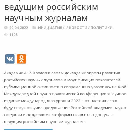
ведущим российским
научным журналам
29.04.2022
ИНИЦИАТИВЫ
/
НОВОСТИ
/
ПОЛИТИКИ
1108
V
O
K
d
Академик А. Р. Хохлов в своем докладе «Вопросы развития
n
российских научных журналов и модификация показателей
o
публикационной активности в современных условиях» на X-ой
kl
Международной научно-практической конференции «Научное
издание международного уровня 2022 – от настоящего к
as
будущему» озвучил предложение Российской академии наук о
s
создании и поддержке платформы открытого доступа к
ni
ведущим российским научным журналам.