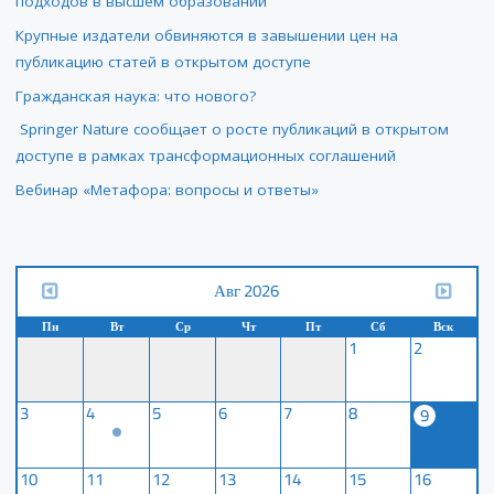
подходов в высшем образовании
Крупные издатели обвиняются в завышении цен на
публикацию статей в открытом доступе
Гражданская наука: что нового?
Springer Nature сообщает о росте публикаций в открытом
доступе в рамках трансформационных соглашений
Вебинар «Метафора: вопросы и ответы»
Авг 2026
Пн
Вт
Ср
Чт
Пт
Сб
Вск
1
2
3
4
5
6
7
8
9
10
11
12
13
14
15
16