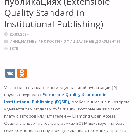
публикациях (Extensible
Quality Standard in
Institutional Publishing)
25.03.2024
ИНИЦИАТИВЫ
/
НОВОСТИ
/
ОФИЦИАЛЬНЫЕ ДОКУМЕНТЫ
1370
V
O
K
d
Установлен стандарт институциональной публикации (IP)
n
научных журналов
Extensible Quality Standard in
o
Institutional Publishing (EQSIP)
, особое внимание в котором
kl
уделяется тем моделям публикации, которые не взимают
плату с авторов или читателей — Diamond Open Access.
as
Общий стандарт качества в рамках EQSIP действует на базе
s
семи компонентов научной публикации от команды проекта