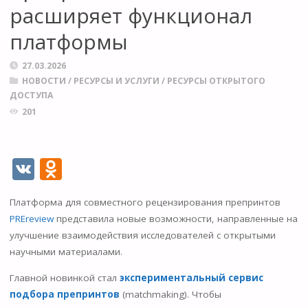
расширяет функционал
платформы
27.03.2026
НОВОСТИ
/
РЕСУРСЫ И УСЛУГИ
/
РЕСУРСЫ ОТКРЫТОГО
ДОСТУПА
201
V
O
K
d
Платформа для совместного рецензирования препринтов
n
PREreview
представила новые возможности, направленные на
o
улучшение взаимодействия исследователей с открытыми
kl
научными материалами.
as
Главной новинкой стал
экспериментальный сервис
s
подбора препринтов
(matchmaking). Чтобы