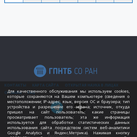
КОНТАКТЫ
КАРТА САЙТА
ОТКРЫТАЯ НАУКА В ЛИЦАХ
Для качественного обслуживания мы используем cookies,
ОТЗЫВЫ
FAQ
которые сохраняются на Вашем компьютере (сведения о
местоположении; IP-адрес; язык, версия ОС и браузера; тип
устройства и разрешение его экрана; источник, откуда
пришел на сайт пользователь; какие страницы
просматривает пользователь; эта же информация
используется для обработки статистических данных
использования сайта посредством систем веб-аналитики
©2022 Библиотека для открытой науки. Фото предоставлено
Google Analytics и Яндекс.Метрика). Нажимая кнопку
Екатериной Шевченко