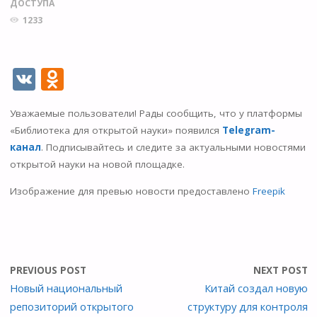
ДОСТУПА
1233
V
O
K
d
Уважаемые пользователи! Рады сообщить, что у платформы
n
«Библиотека для открытой науки» появился
Telegram-
o
канал
. Подписывайтесь и следите за актуальными новостями
kl
открытой науки на новой площадке.
as
Изображение для превью новости предоставлено
Freepik
s
ni
ki
PREVIOUS POST
NEXT POST
Новый национальный
Китай создал новую
репозиторий открытого
структуру для контроля