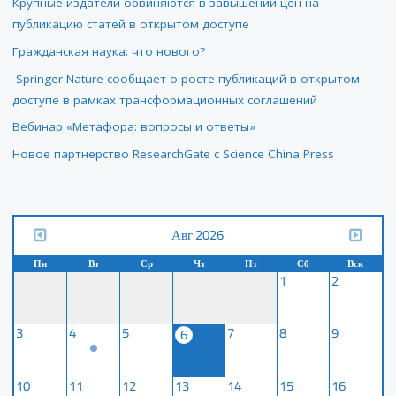
Крупные издатели обвиняются в завышении цен на
публикацию статей в открытом доступе
Гражданская наука: что нового?
Springer Nature сообщает о росте публикаций в открытом
доступе в рамках трансформационных соглашений
Вебинар «Метафора: вопросы и ответы»
Новое партнерство ResearchGate с Science China Press
Авг 2026
Пн
Вт
Ср
Чт
Пт
Сб
Вск
1
2
3
4
5
7
8
9
6
10
11
12
13
14
15
16