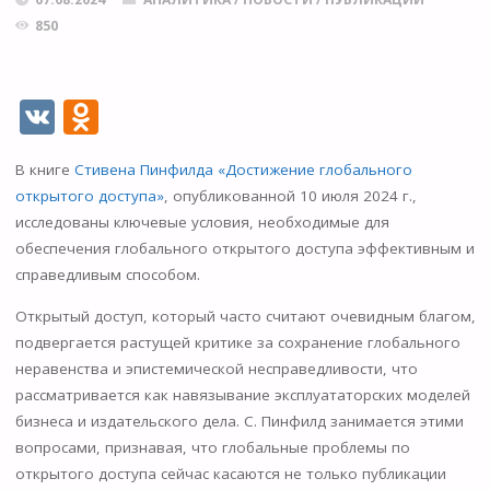
850
V
O
K
d
В книге
Стивена Пинфилда
«Достижение глобального
n
открытого доступа»
, опубликованной 10 июля 2024 г.,
o
исследованы ключевые условия, необходимые для
kl
обеспечения глобального открытого доступа эффективным и
справедливым способом.
as
s
Открытый доступ, который часто считают очевидным благом,
подвергается растущей критике за сохранение глобального
ni
неравенства и эпистемической несправедливости, что
ki
рассматривается как навязывание эксплуататорских моделей
бизнеса и издательского дела. С. Пинфилд занимается этими
вопросами, признавая, что глобальные проблемы по
открытого доступа сейчас касаются не только публикации