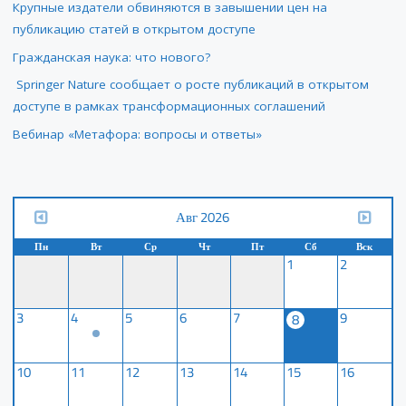
Крупные издатели обвиняются в завышении цен на
публикацию статей в открытом доступе
Гражданская наука: что нового?
Springer Nature сообщает о росте публикаций в открытом
доступе в рамках трансформационных соглашений
Вебинар «Метафора: вопросы и ответы»
Авг 2026
Пн
Вт
Ср
Чт
Пт
Сб
Вск
1
2
3
4
5
6
7
9
8
10
11
12
13
14
15
16