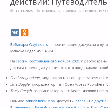
действии: Путеводител
17.11.2025
ВЕБИНАРЫ, СЕМИНАРЫ
/
НОВОСТИ
/
О
V
O
K
d
Вебинары Wayfinders
— практические дискуссии о путя
n
Malavika Legge из OASPA.
o
kl
На
сессии, состоявшейся 5 ноября 2025 г.
рассмотрены 
доступа с помощью участия тех, кто представляет со
as
s
Femi Arogundade
, модератор No-Fee Open Access Publish
ni
Jane Buggle
, координатор Irish Open Access Publishers’
Tracy Creagh
,
соорганизатор Australasian Diamond Commun
ki
Помимо
записи вебинара
, доступны
ответы на другие
Вступление
,
Femi Arogundade
,
Jane Buggle
и
Tracy Cre