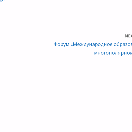
NE
Форум «Международное образо
многополярном