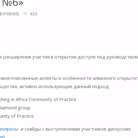
ь №6»
БУЧЕНИЕ
423
х расширения участия в открытом доступе под руководством
многочисленные аспекты и особенности алмазного открытог
общества, активно использующие данный подход:
ing in Africa Community of Practice
 Diamond group
ity of Practice
 вопросы
и слайды с выступлениями участников дискуссии:
agh