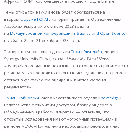
Африки (FORM), состоявшееся в прошлом году в Египте.
Темы открытой науки вновь будет обсуждаться на
втором
форуме FORM
, который пройдет в Объединенных
Арабских Эмиратах в октябре 2023 года, и
на
Международной конференции «E-Science and Open Science»
в Дубае с 20 по 21 декабря 2023 года.
Эксперт по управлению данными
Тосин Экундайо
, доцент
Synergy University Dubai, сказал
University World News
:
«Эмпирические данные показывают готовность правительств
региона MENA проводить открытые исследования, но регион
отстает в фактическом внедрении и использовании
результатов».
Эмили Чойновски
, глава издательского отдела
Knowledge E
—
издательства с открытым доступом, базирующегося в
Объединенных Арабских Эмиратах, — отметила, что
открытые исследования имеют «огромный потенциал» в
регионе MENA. «При наличии необходимых ресурсов у нас