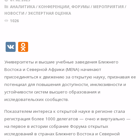
АНАЛИТИКА
/
КОНФЕРЕНЦИИ, ФОРУМЫ
/
МЕРОПРИЯТИЯ
/
НОВОСТИ
/
ЭКСПЕРТНАЯ ОЦЕНКА
1026
V
O
K
d
Университеты и высшие учебные заведения Ближнего
n
Востока и Северной Африки (MENA) начинают
o
присоединяться к движению за открытую науку, признавая ее
kl
потенциал для повышения доступности, инклюзивности и
устойчивости систем высшего образования и
as
исследовательских сообществ.
s
Показателем интереса к открытой науке в регионе стала
ni
регистрация более 1000 делегатов — очно и виртуально —
ki
на первое в истории собрание Форума открытых
исследований в странах Ближнего Востока и Северной