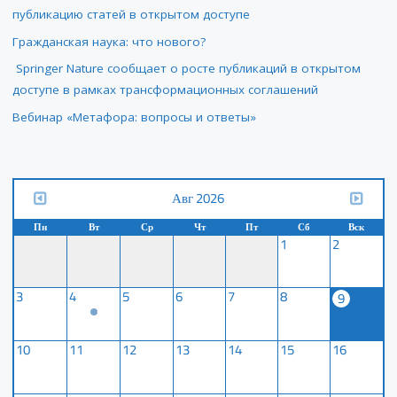
публикацию статей в открытом доступе
Гражданская наука: что нового?
Springer Nature сообщает о росте публикаций в открытом
доступе в рамках трансформационных соглашений
Вебинар «Метафора: вопросы и ответы»
Авг 2026
Пн
Вт
Ср
Чт
Пт
Сб
Вск
1
2
3
4
5
6
7
8
9
10
11
12
13
14
15
16