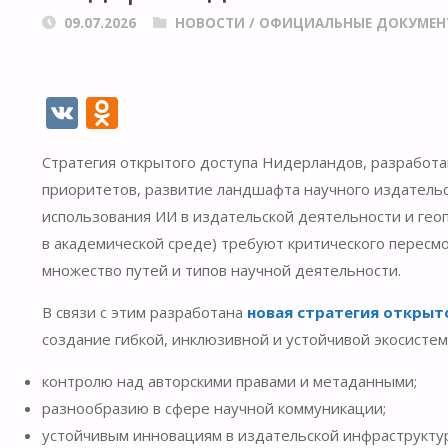
09.07.2026
НОВОСТИ
/
ОФИЦИАЛЬНЫЕ ДОКУМЕН
V
O
K
d
Стратегия открытого доступа Нидерландов, разработан
n
приоритетов, развитие ландшафта научного издательс
o
использования ИИ в издательской деятельности и ге
kl
в академической среде) требуют критического перес
as
множество путей и типов научной деятельности.
s
В связи с этим разработана
новая стратегия открыт
ni
создание гибкой, инклюзивной и устойчивой экосистем
ki
контролю над авторскими правами и метаданными;
разнообразию в сфере научной коммуникации;
устойчивым инновациям в издательской инфраструкту