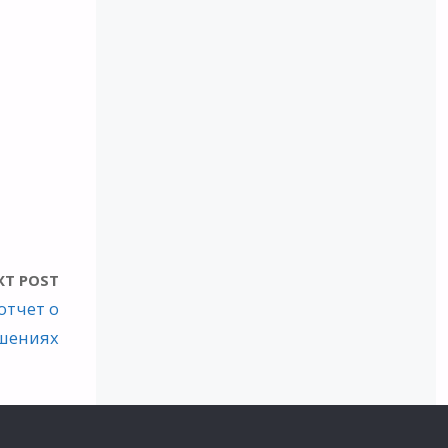
XT POST
отчет о
шениях