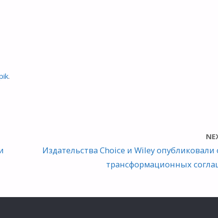
pik
.
NE
и
Издательства Choice и Wiley опубликовали 
трансформационных согла