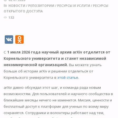
НОВОСТИ
/
РЕПОЗИТОРИИ
/
РЕСУРСЫ И УСЛУГИ
/
РЕСУРСЫ
ОТКРЫТОГО ДОСТУПА
132
V
O
K
d
С
1 июля 2026 года научный архив arXiv отделится от
n
Корнельского университета
и станет независимой
o
некоммерческой организацией.
Вы можете узнать
kl
больше об истории arXiv и решении отделиться от
Корнельского университета в
этой статье
.
as
s
arXiv давно обсуждал этот шаг, и команда рада новым
возможностям. Для пользователей и научного сообщества в
ni
ближайшие месяцы ничего не изменится. Миссия, ценности и
ki
бесплатный доступ к платформе для ученых по всему миру
сохранятся. Сотрудники и волонтеры работают над тем,