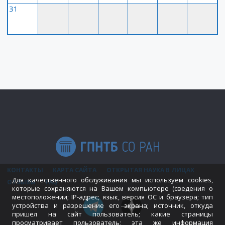
31
КОНТАКТЫ
КАРТА САЙТА
ОТКРЫТАЯ НАУКА В ЛИЦАХ
Для качественного обслуживания мы используем cookies,
ОТЗЫВЫ
FAQ
которые сохраняются на Вашем компьютере (сведения о
местоположении; IP-адрес; язык, версия ОС и браузера; тип
устройства и разрешение его экрана; источник, откуда
пришел на сайт пользователь; какие страницы
просматривает пользователь; эта же информация