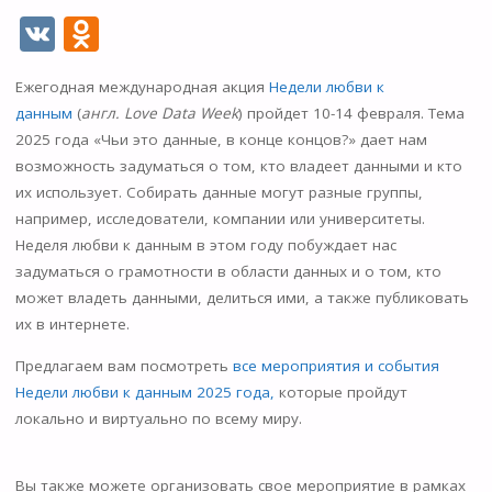
V
O
K
d
Ежегодная международная акция
Недели любви к
n
данным
(
англ. Love Data Week
) пройдет 10-14 февраля. Тема
o
2025 года «Чьи это данные, в конце концов?» дает нам
kl
возможность задуматься о том, кто владеет данными и кто
их использует. Собирать данные могут разные группы,
as
например, исследователи, компании или университеты.
s
Неделя любви к данным в этом году побуждает нас
ni
задуматься о грамотности в области данных и о том, кто
может владеть данными, делиться ими, а также публиковать
ki
их в интернете.
Предлагаем вам посмотреть
все мероприятия и события
Недели любви к данным 2025 года,
которые пройдут
локально и виртуально по всему миру.
Вы также можете организовать свое мероприятие в рамках