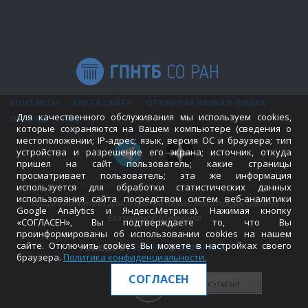
КОНТАКТЫ
КАРТА САЙТА
ОТКРЫТАЯ НАУКА В ЛИЦАХ
Для качественного обслуживания мы используем cookies,
ОТЗЫВЫ
FAQ
которые сохраняются на Вашем компьютере (сведения о
местоположении; IP-адрес; язык, версия ОС и браузера; тип
устройства и разрешение его экрана; источник, откуда
пришел на сайт пользователь; какие страницы
просматривает пользователь; эта же информация
используется для обработки статистических данных
использования сайта посредством систем веб-аналитики
©2022 Библиотека для открытой науки. Фото предоставлено
Google Analytics и Яндекс.Метрика). Нажимая кнопку
Екатериной Шевченко
«СОГЛАСЕН», Вы подтверждаете то, что Вы
проинформированы об использовании cookies на нашем
сайте. Отключить cookies Вы можете в настройках своего
POWERED BY
SEPTERA
&
WORDPRESS.
браузера.
Политика конфиденциальности
.
СОГЛАСЕН