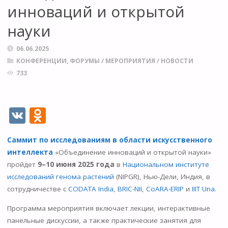
инноваций и открытой
науки
06.06.2025
КОНФЕРЕНЦИИ, ФОРУМЫ
/
МЕРОПРИЯТИЯ
/
НОВОСТИ
733
V
O
K
d
Саммит по исследованиям в области искусственного
n
интеллекта
«Объединение инноваций и открытой науки»
o
пройдет
9–10 июня 2025 года
в
Национальном институте
kl
исследований генома растений
(NIPGR), Нью-Дели, Индия, в
сотрудничестве с
CODATA India
,
BRIC-NII
,
CoARA-ERIP
и
IIIT Una
.
as
s
Программа мероприятия включает лекции, интерактивные
панельные дискуссии, а также практические занятия для