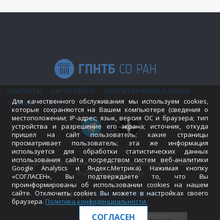
КОНТАКТЫ
КАРТА САЙТА
ОТКРЫТАЯ НАУКА В ЛИЦАХ
Для качественного обслуживания мы используем cookies,
ОТЗЫВЫ
FAQ
которые сохраняются на Вашем компьютере (сведения о
местоположении; IP-адрес; язык, версия ОС и браузера; тип
устройства и разрешение его экрана; источник, откуда
пришел на сайт пользователь; какие страницы
просматривает пользователь; эта же информация
используется для обработки статистических данных
использования сайта посредством систем веб-аналитики
©2022 Библиотека для открытой науки. Фото предоставлено
Google Analytics и Яндекс.Метрика). Нажимая кнопку
Екатериной Шевченко
«СОГЛАСЕН», Вы подтверждаете то, что Вы
проинформированы об использовании cookies на нашем
сайте. Отключить cookies Вы можете в настройках своего
POWERED BY
SEPTERA
&
WORDPRESS.
браузера.
Политика конфиденциальности
.
СОГЛАСЕН