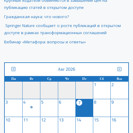
Крупные издатели обвиняются в завышении цен на
публикацию статей в открытом доступе
Гражданская наука: что нового?
Springer Nature сообщает о росте публикаций в открытом
доступе в рамках трансформационных соглашений
Вебинар «Метафора: вопросы и ответы»
Авг 2026
Пн
Вт
Ср
Чт
Пт
Сб
Вск
1
2
3
4
5
6
8
9
7
10
11
12
13
14
15
16