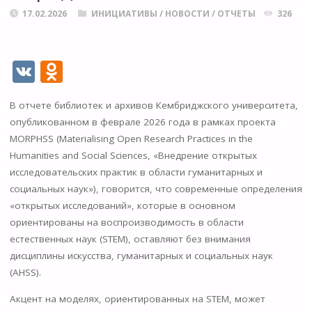
17.02.2026
ИНИЦИАТИВЫ
/
НОВОСТИ
/
ОТЧЕТЫ
326
V
O
K
d
В отчете библиотек и архивов Кембриджского университета,
n
опубликованном в феврале 2026 года в рамках проекта
o
MORPHSS (Materialising Open Research Practices in the
kl
Humanities and Social Sciences, «Внедрение открытых
исследовательских практик в области гуманитарных и
as
социальных наук»), говорится, что современные определения
s
«открытых исследований», которые в основном
ni
ориентированы на воспроизводимость в области
естественных наук (STEM), оставляют без внимания
ki
дисциплины искусства, гуманитарных и социальных наук
(AHSS).
Акцент на моделях, ориентированных на STEM, может