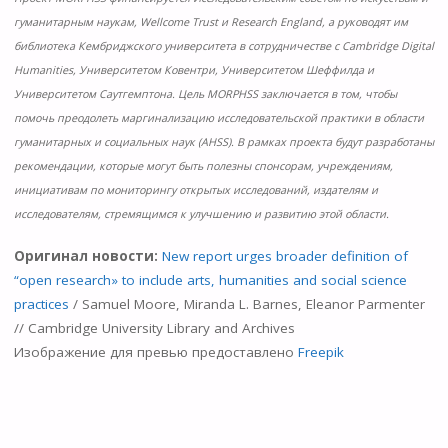
гуманитарным наукам, Wellcome Trust и Research England, а руководят им
библиотека Кембриджского университета в сотрудничестве с Cambridge Digital
Humanities, Университетом Ковентри, Университетом Шеффилда и
Университетом Саутгемптона. Цель MORPHSS заключается в том, чтобы
помочь преодолеть маргинализацию исследовательской практики в области
гуманитарных и социальных наук (AHSS). В рамках проекта будут разработаны
рекомендации, которые могут быть полезны спонсорам, учреждениям,
инициативам по мониторингу открытых исследований, издателям и
исследователям, стремящимся к улучшению и развитию этой области.
Оригинал новости:
New report urges broader definition of
“open research» to include arts, humanities and social science
practices
/ Samuel Moore, Miranda L. Barnes, Eleanor Parmenter
// Cambridge University Library and Archives
Изображение для превью предоставлено
Freepik