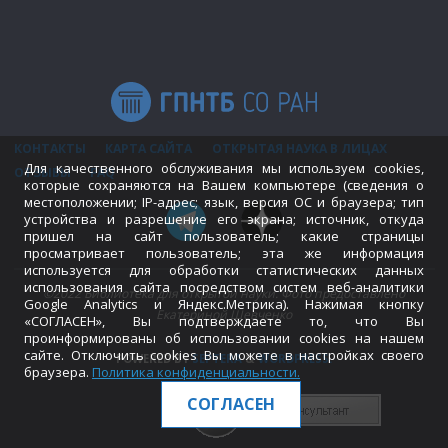
КОНТАКТЫ
КАРТА САЙТА
ОТКРЫТАЯ НАУКА В ЛИЦАХ
Для качественного обслуживания мы используем cookies,
ОТЗЫВЫ
FAQ
которые сохраняются на Вашем компьютере (сведения о
местоположении; IP-адрес; язык, версия ОС и браузера; тип
устройства и разрешение его экрана; источник, откуда
пришел на сайт пользователь; какие страницы
просматривает пользователь; эта же информация
используется для обработки статистических данных
использования сайта посредством систем веб-аналитики
©2022 Библиотека для открытой науки. Фото предоставлено
Google Analytics и Яндекс.Метрика). Нажимая кнопку
Екатериной Шевченко
«СОГЛАСЕН», Вы подтверждаете то, что Вы
проинформированы об использовании cookies на нашем
сайте. Отключить cookies Вы можете в настройках своего
POWERED BY
SEPTERA
&
WORDPRESS.
браузера.
Политика конфиденциальности
.
СОГЛАСЕН