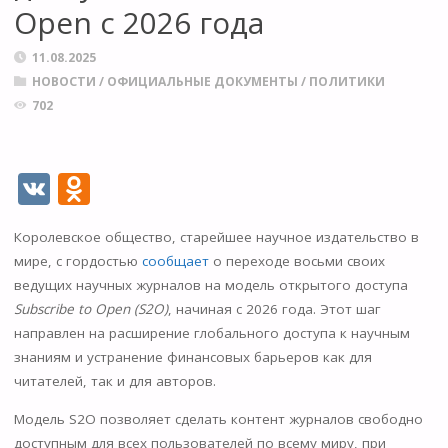
Open с 2026 года
11.08.2025
НОВОСТИ
/
ОФИЦИАЛЬНЫЕ ДОКУМЕНТЫ
/
ПОЛИТИКИ
702
V
O
K
d
Королевское общество, старейшее научное издательство в
n
мире, с гордостью
сообщает
о переходе восьми своих
o
ведущих научных журналов на модель открытого доступа
kl
Subscribe to Open (S2O)
, начиная с 2026 года. Этот шаг
направлен на расширение глобального доступа к научным
as
знаниям и устранение финансовых барьеров как для
s
читателей, так и для авторов.
ni
Модель S2O позволяет сделать контент журналов свободно
ki
доступным для всех пользователей по всему миру, при