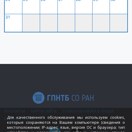
31
КОНТАКТЫ
КАРТА САЙТА
ОТКРЫТАЯ НАУКА В ЛИЦАХ
Для качественного обслуживания мы используем cookies,
ОТЗЫВЫ
FAQ
которые сохраняются на Вашем компьютере (сведения о
местоположении; IP-адрес; язык, версия ОС и браузера; тип