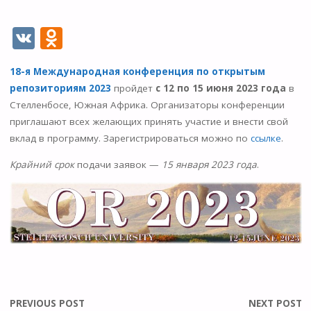
V
O
K
d
18-я Международная конференция по открытым
n
репозиториям 2023
пройдет
с 12 по 15 июня 2023 года
в
o
Стелленбосе, Южная Африка. Организаторы конференции
kl
приглашают всех желающих принять участие и внести свой
вклад в программу. Зарегистрироваться можно по
ссылке
.
as
s
Крайний срок
подачи заявок —
15 января 2023 года
.
ni
ki
PREVIOUS POST
NEXT POST