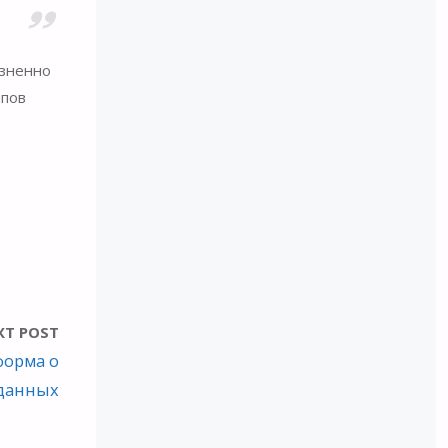
изненно
ипов
XT POST
форма о
данных