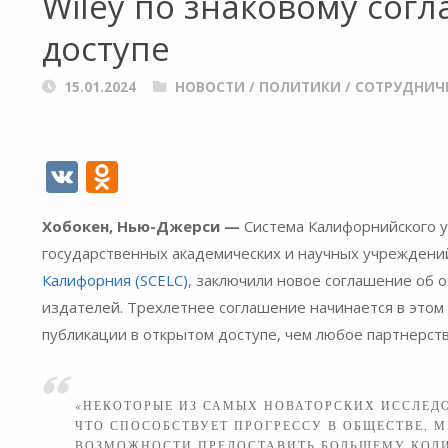
Wiley по знаковому сог
доступе
15.01.2024
НОВОСТИ
/
ПОЛИТИКИ
/
СОТРУДНИЧ
V
O
K
d
Хобокен, Нью-Джерси —
Система Калифорнийского ун
n
государственных академических и научных учреждени
o
Калифорния (SCELC)
, заключили новое соглашение об 
kl
издателей. Трехлетнее соглашение начинается в этом
as
публикации в открытом доступе, чем любое партнерств
s
ni
«НЕКОТОРЫЕ ИЗ САМЫХ НОВАТОРСКИХ ИССЛЕДО
ki
ЧТО СПОСОБСТВУЕТ ПРОГРЕССУ В ОБЩЕСТВЕ, 
ВОЗМОЖНОСТИ ПРЕДОСТАВИТЬ БОЛЬШЕМУ КОЛ