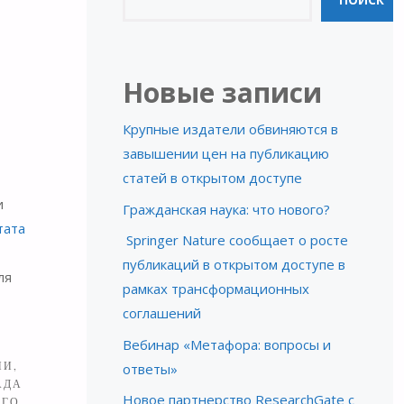
ПОИСК
Новые записи
Крупные издатели обвиняются в
завышении цен на публикацию
статей в открытом доступе
и
Гражданская наука: что нового?
тата
Springer Nature сообщает о росте
публикаций в открытом доступе в
ля
рамках трансформационных
соглашений
Вебинар «Метафора: вопросы и
ИИ,
ответы»
АДА
Новое партнерство ResearchGate с
ОГО