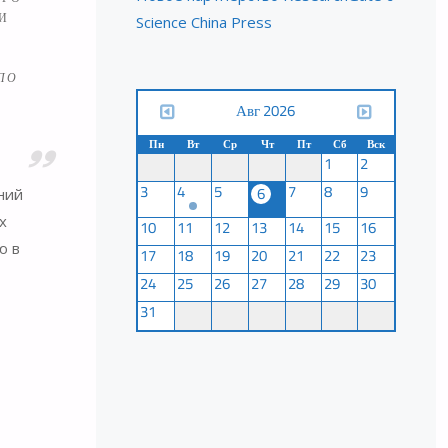
И
Science China Press
ПО
Авг 2026
Пн
Вт
Ср
Чт
Пт
Сб
Вск
1
2
3
4
5
7
8
9
6
ний
х
10
11
12
13
14
15
16
ю в
17
18
19
20
21
22
23
24
25
26
27
28
29
30
31
И