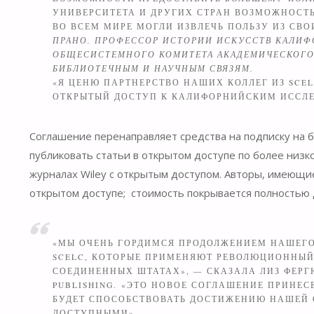
УНИВЕРСИТЕТА И ДРУГИХ СТРАН ВОЗМОЖНОСТЬ
ВО ВСЕМ МИРЕ МОГЛИ ИЗВЛЕЧЬ ПОЛЬЗУ ИЗ СВО
ПРАНО, ПРОФЕССОР ИСТОРИИ ИСКУССТВ КАЛИФ
ОБЩЕСИСТЕМНОГО КОМИТЕТА АКАДЕМИЧЕСКОГО 
БИБЛИОТЕЧНЫМ И НАУЧНЫМ СВЯЗЯМ.
«Я ЦЕНЮ ПАРТНЕРСТВО НАШИХ КОЛЛЕГ ИЗ SCEL
ОТКРЫТЫЙ ДОСТУП К КАЛИФОРНИЙСКИМ ИССЛЕ
Соглашение перенаправляет средства на подписку на
публиковать статьи в открытом доступе по более низк
журналах Wiley с открытым доступом. Авторы, имеющие
открытом доступе; стоимость покрывается полностью д
«МЫ ОЧЕНЬ ГОРДИМСЯ ПРОДОЛЖЕНИЕМ НАШЕГО
SCELC, КОТОРЫЕ ПРИМЕНЯЮТ РЕВОЛЮЦИОННЫЙ
СОЕДИНЕННЫХ ШТАТАХ», — СКАЗАЛА ЛИЗ ФЕРГ
PUBLISHING. «ЭТО НОВОЕ СОГЛАШЕНИЕ ПРИНЕ
БУДЕТ СПОСОБСТВОВАТЬ ДОСТИЖЕНИЮ НАШЕЙ 
ДОСТУПНЫМИ».