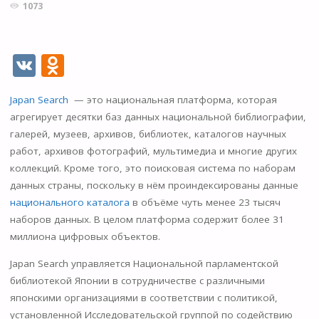
1073
V
O
K
d
Japan Search
— это национальная платформа, которая
n
агрегирует десятки баз данных национальной библиографии,
o
галерей, музеев, архивов, библиотек, каталогов научных
kl
работ, архивов фотографий, мультимедиа и многие других
коллекций. Кроме того, это поисковая система по наборам
as
данных страны, поскольку в нём проиндексированы данные
s
национального каталога
в объёме чуть менее 23 тысяч
ni
наборов данных. В целом платформа содержит более 31
миллиона цифровых объектов.
ki
Japan Search управляется Национальной парламентской
библиотекой Японии в сотрудничестве с различными
японскими организациями в соответствии с политикой,
установленной Исследовательской группой по содействию