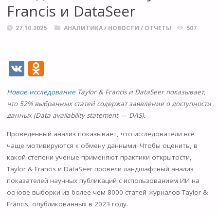
Francis и DataSeer
27.10.2025
АНАЛИТИКА
/
НОВОСТИ
/
ОТЧЕТЫ
507
V
O
K
d
Новое исследование
Taylor & Francis и DataSeer показывает,
n
что 52% выбранных статей содержат заявление о доступности
o
данных (Data availability statement — DAS).
kl
Проведенный анализ показывает, что исследователи всё
as
чаще мотивируются к обмену данными. Чтобы оценить, в
s
какой степени ученые применяют практики открытости,
Taylor & Francis и DataSeer провели ландшафтный анализ
ni
показателей научных публикаций с использованием ИИ на
ki
основе выборки из более чем 8000 статей журналов Taylor &
Francis, опубликованных в 2023 году.