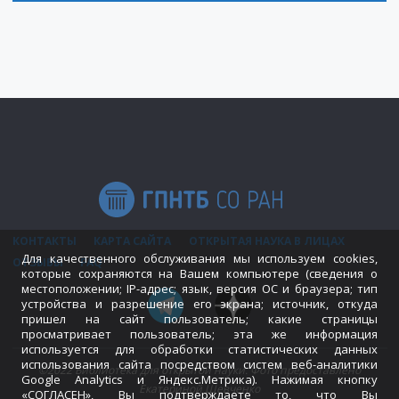
КОНТАКТЫ
КАРТА САЙТА
ОТКРЫТАЯ НАУКА В ЛИЦАХ
Для качественного обслуживания мы используем cookies,
ОТЗЫВЫ
FAQ
которые сохраняются на Вашем компьютере (сведения о
местоположении; IP-адрес; язык, версия ОС и браузера; тип
устройства и разрешение его экрана; источник, откуда
пришел на сайт пользователь; какие страницы
просматривает пользователь; эта же информация
используется для обработки статистических данных
использования сайта посредством систем веб-аналитики
©2022 Библиотека для открытой науки. Фото предоставлено
Google Analytics и Яндекс.Метрика). Нажимая кнопку
Екатериной Шевченко
«СОГЛАСЕН», Вы подтверждаете то, что Вы