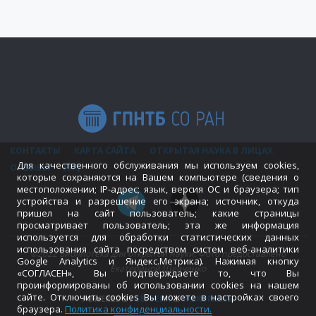
КОНТАКТЫ
КАРТА САЙТА
ОТКРЫТАЯ НАУКА В ЛИЦАХ
Для качественного обслуживания мы используем cookies,
ОТЗЫВЫ
FAQ
которые сохраняются на Вашем компьютере (сведения о
местоположении; IP-адрес; язык, версия ОС и браузера; тип
устройства и разрешение его экрана; источник, откуда
пришел на сайт пользователь; какие страницы
просматривает пользователь; эта же информация
используется для обработки статистических данных
использования сайта посредством систем веб-аналитики
©2022 Библиотека для открытой науки. Фото предоставлено
Google Analytics и Яндекс.Метрика). Нажимая кнопку
Екатериной Шевченко
«СОГЛАСЕН», Вы подтверждаете то, что Вы
проинформированы об использовании cookies на нашем
сайте. Отключить cookies Вы можете в настройках своего
POWERED BY
SEPTERA
&
WORDPRESS.
браузера.
Политика конфиденциальности
.