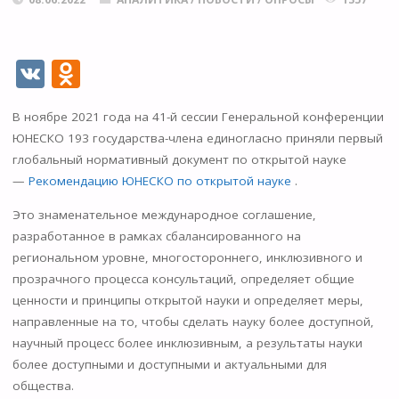
V
O
K
d
В ноябре 2021 года на 41-й сессии Генеральной конференции
n
ЮНЕСКО 193 государства-члена единогласно приняли первый
o
глобальный нормативный документ по открытой науке
kl
—
Рекомендацию ЮНЕСКО по открытой науке
.
as
Это знаменательное международное соглашение,
s
разработанное в рамках сбалансированного на
региональном уровне, многостороннего, инклюзивного и
ni
прозрачного процесса консультаций, определяет общие
ki
ценности и принципы открытой науки и определяет меры,
направленные на то, чтобы сделать науку более доступной,
научный процесс более инклюзивным, а результаты науки
более доступными и доступными и актуальными для
общества.