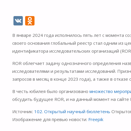
V
O
K
d
В январе 2024 года исполнилось пять лет с момента с
n
своего основания глобальный реестр стал одним из ц
o
идентификатора исследовательских организаций (ROR 
kl
ROR облегчает задачу однозначного определения назв
as
исследователями и результатами исследований. Призн
s
запросов в месяц в конце 2023 года), а также в отказе
ni
В честь юбилея было организовано
множество меропр
ki
обсудить будущее ROR, и на данный момент на сайте
Источник:
102. Открытый научный бюллетень
Открытог
Изображение для превью новости:
Freepik