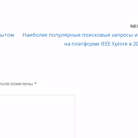
NE
рытом
Наиболее популярные поисковые запросы и
на платформе IEEE Xplore в 2
поля помечены
*