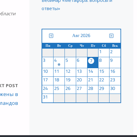
Вебинар «Метафора: вопросы и
ответы»
области
Авг 2026
Пн
Вт
Ср
Чт
Пт
Сб
Вск
1
2
3
4
5
6
8
9
7
10
11
12
13
14
15
16
17
18
19
20
21
22
23
XT POST
24
25
26
27
28
29
30
ожены в
31
рландов