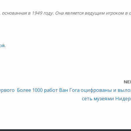
 основанная в 1949 году. Она является ведущим игроком в 
pik
.
NE
ервого
Более 1000 работ Ван Гога оцифрованы и выл
сеть музеями Ниде