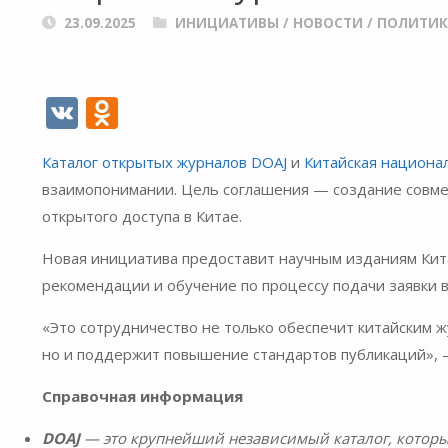
23.09.2025
ИНИЦИАТИВЫ
/
НОВОСТИ
/
ПОЛИТИ
V
O
K
d
Каталог открытых журналов DOAJ
и
Китайская национа
n
взаимопонимании. Цель соглашения — создание совме
o
открытого доступа в Китае.
kl
Новая инициатива предоставит научным изданиям Кит
as
рекомендации и обучение по процессу подачи заявки в
s
ni
«Это сотрудничество не только обеспечит китайским
но и поддержит повышение стандартов публикаций», 
ki
Справочная информация
DOAJ
— это крупнейший независимый каталог, которы