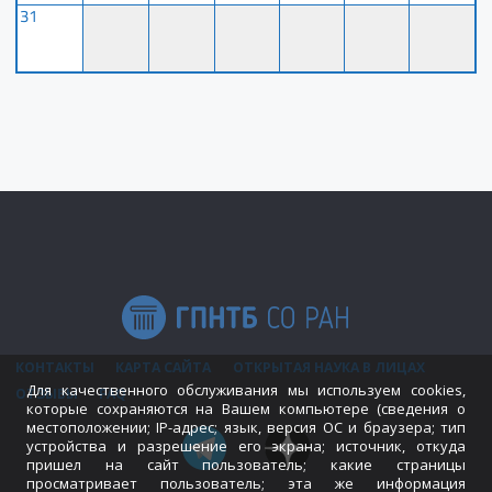
31
КОНТАКТЫ
КАРТА САЙТА
ОТКРЫТАЯ НАУКА В ЛИЦАХ
Для качественного обслуживания мы используем cookies,
ОТЗЫВЫ
FAQ
которые сохраняются на Вашем компьютере (сведения о
местоположении; IP-адрес; язык, версия ОС и браузера; тип
устройства и разрешение его экрана; источник, откуда
пришел на сайт пользователь; какие страницы
просматривает пользователь; эта же информация