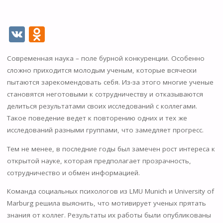
V
O
K
d
Современная наука – поле бурной конкуренции. Особенно
n
сложно приходится молодым ученым, которые всячески
o
пытаются зарекомендовать себя. Из-за этого многие ученые
kl
становятся неготовыми к сотрудничеству и отказываются
делиться результатами своих исследований с коллегами.
as
Такое поведение ведет к повторению одних и тех же
s
исследований разными группами, что замедляет прогресс.
ni
Тем не менее, в последние годы был замечен рост интереса к
ki
открытой науке, которая предполагает прозрачность,
сотрудничество и обмен информацией.
Команда социальных психологов из LMU Munich и University of
Marburg решила выяснить, что мотивирует ученых прятать
знания от коллег. Результаты их работы были опубликованы