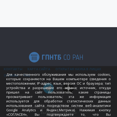
КОНТАКТЫ
КАРТА САЙТА
ОТКРЫТАЯ НАУКА В ЛИЦАХ
Для качественного обслуживания мы используем cookies,
ОТЗЫВЫ
FAQ
которые сохраняются на Вашем компьютере (сведения о
местоположении; IP-адрес; язык, версия ОС и браузера; тип
устройства и разрешение его экрана; источник, откуда
пришел на сайт пользователь; какие страницы
просматривает пользователь; эта же информация
используется для обработки статистических данных
использования сайта посредством систем веб-аналитики
©2022 Библиотека для открытой науки. Фото предоставлено
Google Analytics и Яндекс.Метрика). Нажимая кнопку
Екатериной Шевченко
«СОГЛАСЕН», Вы подтверждаете то, что Вы