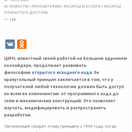
НОВОСТИ
/
РЕПОЗИТОРИИ
/
РЕСУРСЫ И УСЛУГИ
/
РЕСУРСЫ
ОТКРЫТОГО ДОСТУПА
188
V
O
K
d
ЦЕРН, известный своей работой на Большом адронном
n
коллайдере, продолжает развивать
o
философию
открытого исходного кода
. Ее
kl
краеугольный принцип заключается в том, что у
получателей любой технологии должен быть доступ
as
ко всем ее компонентам: от программного кода до
s
схем и механических конструкций. Это позволяет
ni
изучать, модифицировать и распространять
разработки.
ki
Организация следует этому принципу с 1994 года, когда