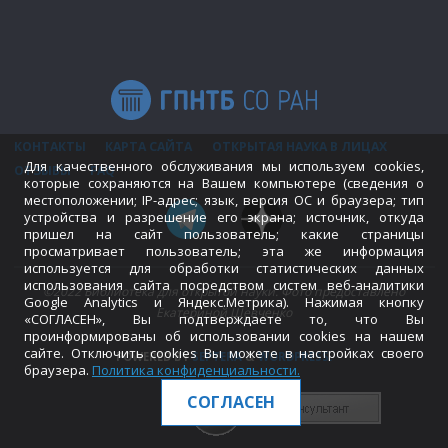
КОНТАКТЫ
КАРТА САЙТА
ОТКРЫТАЯ НАУКА В ЛИЦАХ
Для качественного обслуживания мы используем cookies,
ОТЗЫВЫ
FAQ
которые сохраняются на Вашем компьютере (сведения о
местоположении; IP-адрес; язык, версия ОС и браузера; тип
устройства и разрешение его экрана; источник, откуда
пришел на сайт пользователь; какие страницы
просматривает пользователь; эта же информация
используется для обработки статистических данных
использования сайта посредством систем веб-аналитики
©2022 Библиотека для открытой науки. Фото предоставлено
Google Analytics и Яндекс.Метрика). Нажимая кнопку
Екатериной Шевченко
«СОГЛАСЕН», Вы подтверждаете то, что Вы
проинформированы об использовании cookies на нашем
сайте. Отключить cookies Вы можете в настройках своего
POWERED BY
SEPTERA
&
WORDPRESS.
браузера.
Политика конфиденциальности
.
СОГЛАСЕН