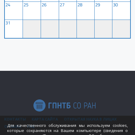
24
25
26
27
28
29
30
31
КОНТАКТЫ
КАРТА САЙТА
ОТКРЫТАЯ НАУКА В ЛИЦАХ
Для качественного обслуживания мы используем cookies,
ОТЗЫВЫ
FAQ
которые сохраняются на Вашем компьютере (сведения о