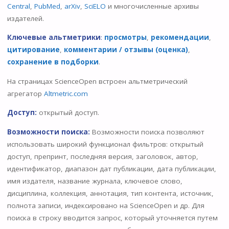
Central
,
PubMed
,
arXiv
,
SciELO
и многочисленные архивы
издателей.
Ключевые альтметрики
:
просмотры
,
рекомендации
,
цитирование
,
комментарии / отзывы (оценка)
,
сохранение в подборки
.
На страницах ScienceOpen встроен альтметрический
агрегатор
Altmetric.com
Доступ:
открытый доступ.
Возможности поиска:
Возможности поиска позволяют
использовать широкий функционал фильтров: открытый
доступ, препринт, последняя версия, заголовок, автор,
идентификатор, диапазон дат публикации, дата публикации,
имя издателя, название журнала, ключевое слово,
дисциплина, коллекция, аннотация, тип контента, источник,
полнота записи, индексировано на ScienceOpen и др. Для
поиска в строку вводится запрос, который уточняется путем