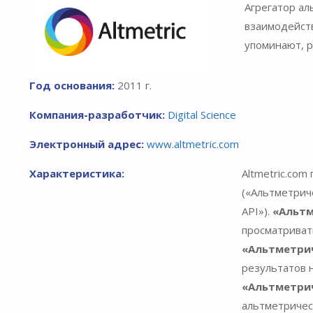
Агрегатор а
взаимодейств
упоминают, р
Год основания:
2011 г.
Компания-разработчик:
Digital Science
Электронный адрес:
www.altmetric.com
Характеристика
:
Altmetric.co
(«Альтметрич
API»).
«Альтм
просматриват
«Альтметри
результатов 
«Альтметрич
альтметричес