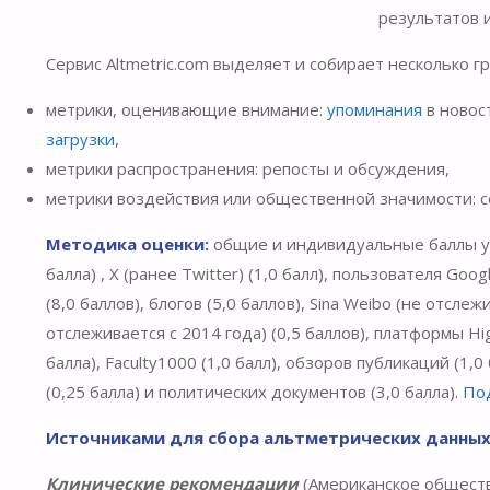
результатов 
Сервис Altmetric.com выделяет и собирает несколько гр
метрики, оценивающие внимание:
упоминания
в новост
загрузки
,
метрики распространения: репосты и обсуждения,
метрики воздействия или общественной значимости: с
Методика оценки:
общие и индивидуальные баллы упо
балла) , X (ранее Twitter) (1,0 балл), пользователя Goo
(8,0 баллов), блогов (5,0 баллов), Sina Weibo (не отслежи
отслеживается с 2014 года) (0,5 баллов), платформы Highl
балла), Faculty1000 (1,0 балл), обзоров публикаций (1,0
(0,25 балла) и политических документов (3,0 балла).
По
Источниками для сбора альтметрических данных
Клинические рекомендации
(Американское обществ