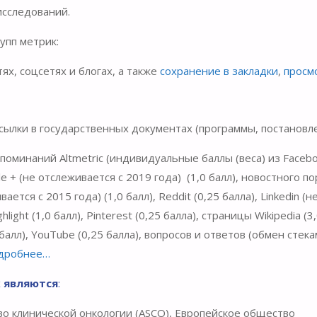
исследований.
упп метрик:
ях, соцсетях и блогах, а также
сохранение в закладки
,
просм
сылки в государственных документах (программы, постановле
минаний Altmetric (индивидуальные баллы (веса) из Facebo
gle + (не отслеживается с 2019 года) (1,0 балл), новостного п
вается с 2015 года) (1,0 балл), Reddit (0,25 балла), Linkedin (н
ight (1,0 балл), Pinterest (0,25 балла), страницы Wikipedia (3
 балл), YouTube (0,25 балла), вопросов и ответов (обмен стека
дробнее…
 являются
:
о клинической онкологии (ASCO), Европейское общество