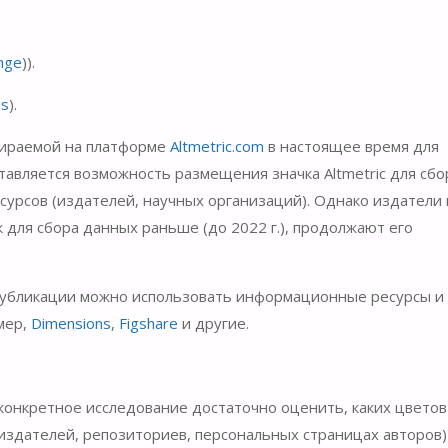
nge
)).
us
).
обираемой на платформе
Altmetric.com
в настоящее время для
тавляется возможность размещения значка Altmetric для сбо
сурсов (издателей, научных организаций). Однако издатели 
 для сбора данных раньше (до 2022 г.), продолжают его
 публикации можно использовать информационные ресурсы и
мер,
Dimensions
,
Figshare
и другие.
конкретное исследование достаточно оценить, каких цветов
 издателей, репозиториев, персональных страницах авторов)