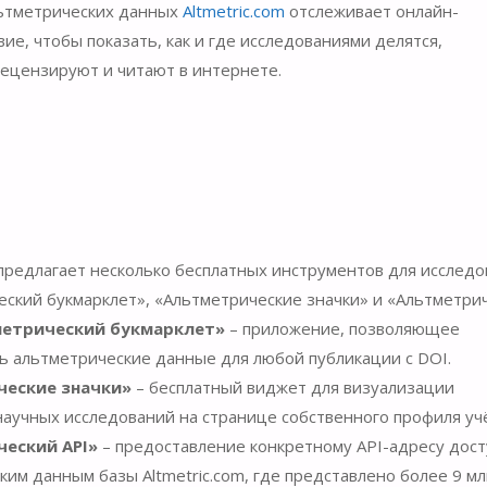
льтметрических данных
Altmetric.com
отслеживает онлайн-
ие, чтобы показать, как и где исследованиями делятся,
ецензируют и читают в интернете.
m предлагает несколько бесплатных инструментов для исслед
еский букмарклет», «Альтметрические значки» и «Альтметри
етрический букмарклет»
– приложение, позволяющее
ь альтметрические данные для любой публикации с DOI.
ческие значки»
– бесплатный виджет для визуализации
научных исследований на странице собственного профиля уч
еский API»
– предоставление конкретному API-адресу дост
ким данным базы Altmetric.com, где представлено более 9 м